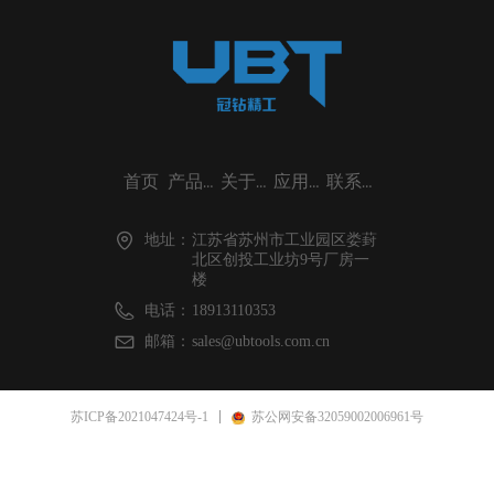
首页
产品中心
关于冠钻
应用案例
联系我们
地址：
江苏省苏州市工业园区娄葑
北区创投工业坊9号厂房一
楼
电话：
18913110353
邮箱：
sales@ubtools.com.cn
苏ICP备2021047424号-1
苏公网安备32059002006961号