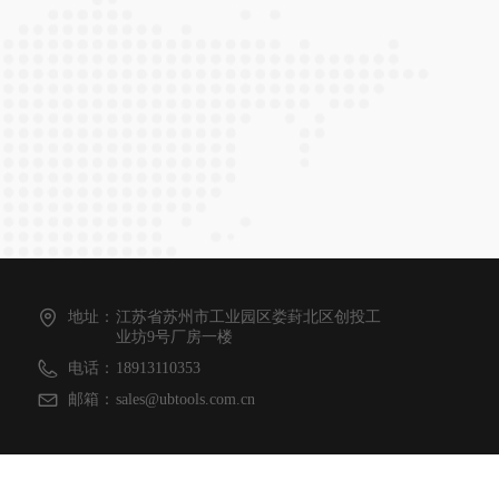
地址：
江苏省苏州市工业园区娄葑北区创投工
业坊9号厂房一楼
电话：
18913110353
邮箱：
sales@ubtools.com.cn